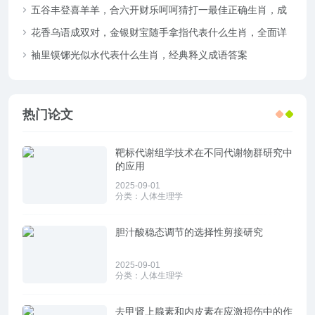
范答疑剖析
五谷丰登喜羊羊，合六开财乐呵呵猜打一最佳正确生肖，成
语阐释策略解答
花香乌语成双对，金银财宝随手拿指代表什么生肖，全面详
解词语释义
袖里镆铘光似水代表什么生肖，经典释义成语答案
热门论文
靶标代谢组学技术在不同代谢物群研究中
的应用
2025-09-01
分类：
人体生理学
胆汁酸稳态调节的选择性剪接研究
2025-09-01
分类：
人体生理学
去甲肾上腺素和内皮素在应激损伤中的作