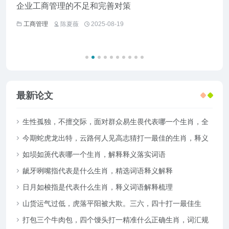
企业工商管理的不足和完善对策
经济
工商管理
陈夏薇
2025-08-19
工
最新论文
生性孤独，不擅交际，面对群众易生畏代表哪一个生肖，全
面解答解释落实
今期蛇虎龙出特，云路何人见高志猜打一最佳的生肖，释义
词语解释梳理
如埙如箎代表哪一个生肖，解释释义落实词语
龇牙咧嘴指代表是什么生肖，精选词语释义解释
日月如梭指是代表什么生肖，释义词语解释梳理
山货运气过低，虎落平阳被大欺。三六，四十打一最佳生
肖，重点释义落实词语
打包三个牛肉包，四个馒头打一精准什么正确生肖，词汇规