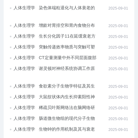
研究成果综述
人体生理学
染色体端粒退化与人体衰老的关
2025-09-01
系
人体生理学
增龄对胃排空和胃内食物分布的
2025-09-01
影响
人体生理学
生长分化因子11在延缓衰老方面
2025-09-01
的最新进展
人体生理学
突触传递效率物质与突触可塑性
2025-09-01
相关蛋白
人体生理学
CT定量测量中外不同层面腹部脂
2025-09-01
肪分布情况
人体生理学
谢灵顿对神经系统协调工作原理
2025-09-01
的发现
人体生理学
食欲素分子生物学特征及其生理
2025-09-01
作用
人体生理学
大鼠纹状体内生长抑素阳性神经
2025-09-01
元的分布特征
人体生理学
稀疏贝叶斯网络法在脑网络研究
2025-09-01
中的应用
人体生理学
肠道微生物组的现代分子生物学
2025-09-01
研究方法综述
人体生理学
生物钟的作用机制及其与衰老退
2025-09-01
行性变的关系