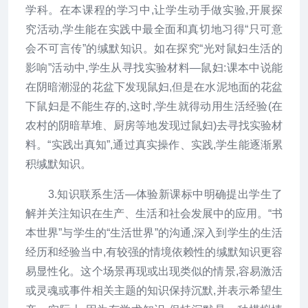
学科。在本课程的学习中,让学生动手做实验,开展探
究活动,学生能在实践中最全面和真切地习得“只可意
会不可言传”的缄默知识。如在探究“光对鼠妇生活的
影响”活动中,学生从寻找实验材料—鼠妇:课本中说能
在阴暗潮湿的花盆下发现鼠妇,但是在水泥地面的花盆
下鼠妇是不能生存的,这时,学生就得动用生活经验(在
农村的阴暗草堆、厨房等地发现过鼠妇)去寻找实验材
料。“实践出真知”,通过真实操作、实践,学生能逐渐累
积缄默知识。
3.知识联系生活—体验新课标中明确提出学生了
解并关注知识在生产、生活和社会发展中的应用。“书
本世界”与学生的“生活世界”的沟通,深入到学生的生活
经历和经验当中,有较强的情境依赖性的缄默知识更容
易显性化。这个场景再现或出现类似的情景,容易激活
或灵魂或事件相关主题的知识保持沉默,并表示希望生