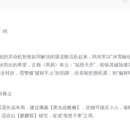
、鸡
鼠的灵动机智便如同解冻的溪流般活跃起来，民间常以“冰雪融化
冰而出的希望，古籍《周易》有云：“鼠咬天开”，暗喻其破除僵
业转折，需警惕“破财不止”的陷阱，但若能把握机遇，则“偏财
醒其需长远布局，建议佩戴【黄水晶貔貅】，此物可镇压小人，催
，适合以【麒麟瓶】镇宅，促成“母慈子孝”之局。