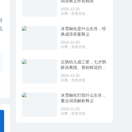
词语释义作答精简
2025-12-20
分类：
生肖文化
辟
冰雪融化是什么生肖，经
庇
典成语答案释义
2025-12-20
分类：
生肖文化
父挑幼儿成三星，七夕鹊
桥诉离情。香粉鲜花扔屋
顶，如虚似幻降甘髹指什
2025-12-20
么生肖，经典成语释义解
分类：
生肖文化
答
冰雪融化打指什么生肖，
重点词语解析释义
2025-12-20
分类：
生肖文化