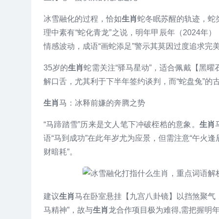
冰雪融化的过程，恰如
生肖
蛇冬眠苏醒的轨迹，蛇
理中素有“蛇化青龙”之说，明年甲辰年（2024年）
情感波动，成语“画蛇添足”警示其莫因过度追求完
35岁的
生肖
蛇需关注“驿马星动”，适合佩戴【黑
解口舌，尤其利于下半年签约谈判，而“蛇盘兔”的
生肖
马：冰释前嫌的奔腾之势
“马蹄踏雪”历来是文人笔下冲破桎梏的意象。
生肖
语“马到成功”在此年岁尤为应景，但需注意“午火逢
财暗耗”。
建议
生肖
马在卧室悬挂【九宫八卦镜】以挡煞聚气，
马精神”，故与
生肖
龙合作项目极为难得,需把握明