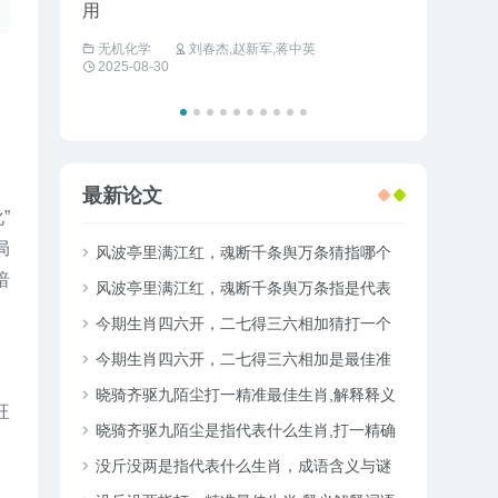
用
工商管理
无机化学
刘春杰,赵新军,蒋中英
2025-08-30
最新论文
”
局
风波亭里满江红，魂断千条舆万条猜指哪个
暗
准确生肖，最佳词语解析释义
风波亭里满江红，魂断千条舆万条指是代表
什么精准生肖,最佳释义词语精选解释
今期生肖四六开，二七得三六相加猜打一个
最佳准确生肖,精选词语释义落实解答
今期生肖四六开，二七得三六相加是最佳准
确什么生肖，释义作答词语赏析解释
晓骑齐驱九陌尘打一精准最佳生肖,解释释义
旺
词语解读！
晓骑齐驱九陌尘是指代表什么生肖,打一精确
生肖释义谜底解析
没斤没两是指代表什么生肖，成语含义与谜