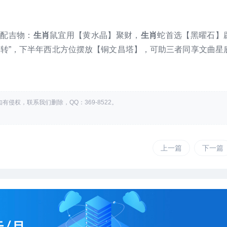
当配吉物：
生肖
鼠宜用【黄水晶】聚财，
生肖
蛇首选【黑曜石】
轮转”，下半年西北方位摆放【铜文昌塔】，可助三者同享文曲星
权，联系我们删除，QQ：369-8522。
上一篇
下一篇