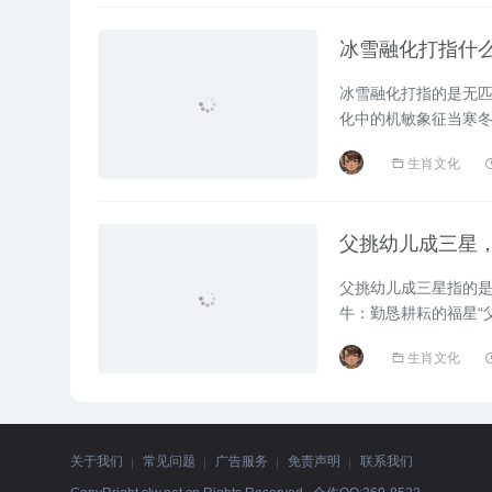
冰雪融化打指什
冰雪融化打指的是无
化中的机敏象征当寒
流般活跃起来，民间常以“冰
生肖文化
父挑幼儿成三星
么生肖，经典成
父挑幼儿成三星指的
牛：勤恳耕耘的福星“
桥的离情，则象征生肖牛情
生肖文化
关于我们
常见问题
广告服务
免责声明
联系我们