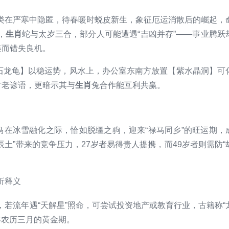
类在严寒中隐匿，待春暖时蜕皮新生，象征厄运消散后的崛起，
，
生肖
蛇与太岁三合，部分人可能遭遇“吉凶并存”——事业腾跃
美而错失良机。
曜石龙龟】以稳运势，风水上，办公室东南方放置【紫水晶洞】可
古老谚语，更暗示其与
生肖
兔合作能互利共赢。
马在冰雪融化之际，恰如脱缰之驹，迎来“禄马同乡”的旺运期，
辰土”带来的竞争压力，27岁者易得贵人提携，而49岁者则需防“
若流年遇“天解星”照命，可尝试投资地产或教育行业，古籍称“
年农历三月的黄金期。