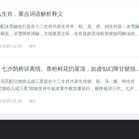
么生肖，重点词语解析释义
匹配冰雪融化打是在十二生肖代表生肖羊、蛇、龙、虎、鸡生肖鼠：冰雪
冬褪去，冰雪悄然消融，大地复苏之际，生肖鼠的灵动机智便如同解冻的
雪融化”......
2025-12-20
0
，七夕鹊桥诉离情。香粉鲜花扔屋顶，如虚似幻降甘髹指
语释义解答
是无匹配父挑幼儿成三星是在十二生肖代表生肖猪、鼠、马、猴、狗生肖
父挑幼儿成三星”暗喻生肖牛如老黄牛般负重前行，最终福泽三代，七夕鹊
感内敛，需......
2025-12-20
0