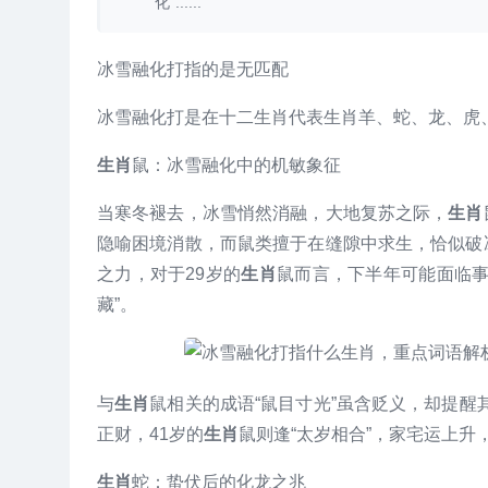
化”......
冰雪融化打指的是无匹配
冰雪融化打是在十二生肖代表生肖羊、蛇、龙、虎
生肖
鼠：冰雪融化中的机敏象征
当寒冬褪去，冰雪悄然消融，大地复苏之际，
生肖
隐喻困境消散，而鼠类擅于在缝隙中求生，恰似破
之力，对于29岁的
生肖
鼠而言，下半年可能面临事
藏”。
与
生肖
鼠相关的成语“鼠目寸光”虽含贬义，却提
正财，41岁的
生肖
鼠则逢“太岁相合”，家宅运上升
生肖
蛇：蛰伏后的化龙之兆