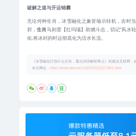
破解之道与开运锦囊
无论何种生肖，冰雪融化之象皆喻示转机，吉时
邪，
生肖
马则需【红玛瑙】助燃斗志，切记“风水
佑,将冰封的时运彻底化为活水长流。
《冰雪融化打指什么生肖，重点词语解析释义》转载自互联网，如有侵
本文网址：
https://www.slw.net.cn/2025/12/117491.html