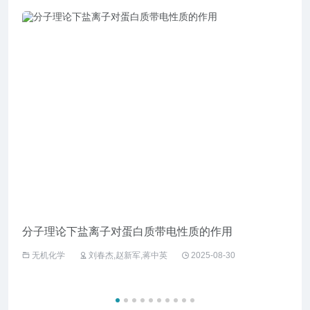
分子理论下盐离子对蛋白质带电性质的作用
企业
无机化学
刘春杰,赵新军,蒋中英
2025-08-30
工