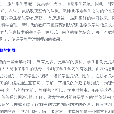
， 激活学生潜能， 提高学生成绩， 推动学生发展。因此， 课
方式、方法， 灵活改变整合的深度。教师要考虑学生之间的个性
程度的学生都能学有所获， 有所进益， 达到更好的学习效果。
做到科学合理。新时代的教师不但要深刻认识到生物教学与信息技
课程与信息技术的整合是一种形式与内容的完美结合， 每一个教
重点， 使课堂教学达到理想的效果。
野的扩展
的一些全解材料， 没有更多、更丰富的资料。学生相对更是
这就大大局限了学生的视野， 影响了学生学习的有效性。而在信息
生的知识， 开阔学生的视野， 增长学生见识。比如， 在讲有关
习的时候先通过互联网， 了解一下相关的外延拓展知识， 为课
构”这一节的教学前， 教师完全可以让学生对蝗虫、蚂蚁等这些
构等等通过网络进行了解， 激发学生对即将要学习的“群落结构”
验证的心理或者想了解“群落的结构”知识内容的心理， 投入学习
的内容多， 学习目标明确， 显然对于课堂教学是一种非常有利