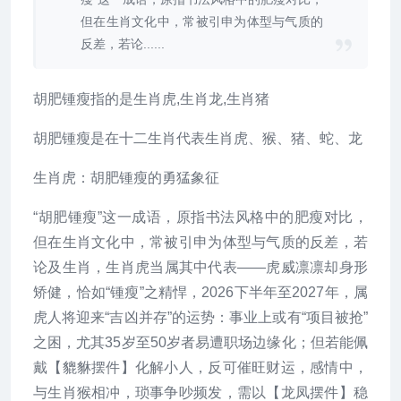
但在生肖文化中，常被引申为体型与气质的
反差，若论......
胡肥锺瘦指的是生肖虎,生肖龙,生肖猪
胡肥锺瘦是在十二生肖代表生肖虎、猴、猪、蛇、龙
生肖虎：胡肥锺瘦的勇猛象征
“胡肥锺瘦”这一成语，原指书法风格中的肥瘦对比，
但在生肖文化中，常被引申为体型与气质的反差，若
论及生肖，生肖虎当属其中代表——虎威凛凛却身形
矫健，恰如“锺瘦”之精悍，2026下半年至2027年，属
虎人将迎来“吉凶并存”的运势：事业上或有“项目被抢”
之困，尤其35岁至50岁者易遭职场边缘化；但若能佩
戴【貔貅摆件】化解小人，反可催旺财运，感情中，
与生肖猴相冲，琐事争吵频发，需以【龙凤摆件】稳