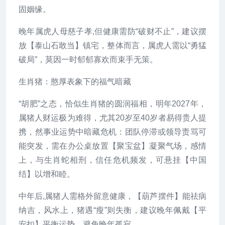
固姻缘。
晚年属虎人母慈子孝,但健康需防“破财不止”，建议摆
放【泰山石敢当】镇宅，整体而言，属虎人需以“勇猛
破局”，莫因一时郁郁寡欢而束手无策。
生肖猪：憨厚表象下的福气暗藏
“胡肥”之态，恰似生肖猪的圆润福相，明年2027年，
属猪人财运极为难得，尤其20岁至40岁者易得贵人提
携，然事业运势中暗藏危机：团队停滞或领导责骂可
能突发，需在办公桌放置【聚宝盆】凝聚气场，感情
上，与生肖蛇相刑，信任危机频发，可悬挂【中国
结】以增和睦。
中年后,属猪人需格外留意健康，【葫芦摆件】能祛病
纳吉，风水上，猪遇“瘦”则失衡，建议晚年佩戴【平
安扣】平衡运势，避免晚年孤寂。