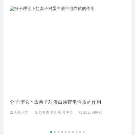
分子理论下盐离子对蛋白质带电性质的作用
企业
无机化学
刘春杰,赵新军,蒋中英
2025-08-30
工