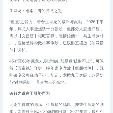
生肖龙：刚柔并济的腾飞之兆
“锺瘦”之骨力，暗合生肖龙的威严与灵动，2026下半
年，属龙人事业运势十分强劲，但部分人恐遭打压，
需以【文昌塔】催旺官禄，感情婚姻中，与生肖狗相
冲，性格差异导致小事争吵，建议卧室摆放【如意摆
件】调和。
45岁至68岁属龙人,财运如虹却易遇“破财不止”，可佩
戴【五帝钱】守财，晚年家宅宜放【麒麟摆件】，既
能镇宅又可庇佑子孙，切记：龙腾九天之际，亦需防
范“过刚易折”，凡事留三分余地。
破解之道在于顺势而为
无论生肖虎的勇猛、生肖猪的福厚，抑或生肖龙的刚
柔，皆需对应风水之物破解困局，2027年前，属相相