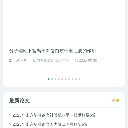
分子理论下盐离子对蛋白质带电性质的作用
企业
无机化学
刘春杰,赵新军,蒋中英
2025-08-30
工
最新论文
2023年山东毕业论文计算机科学与技术摘要5篇
2023年山东毕业论文人力资源管理摘要5篇