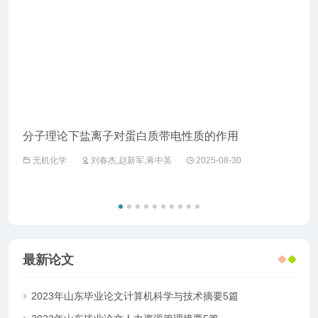
分子理论下盐离子对蛋白质带电性质的作用
企业
无机化学
刘春杰,赵新军,蒋中英
2025-08-30
工
最新论文
2023年山东毕业论文计算机科学与技术摘要5篇