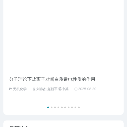
分子理论下盐离子对蛋白质带电性质的作用
企业
无机化学
刘春杰,赵新军,蒋中英
2025-08-30
工