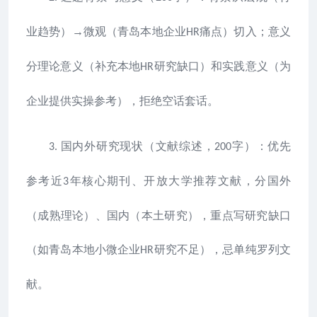
业趋势）→微观（青岛本地企业
痛点）切入；意义
HR
分理论意义（补充本地
研究缺口）和实践意义（为
HR
企业提供实操参考），拒绝空话套话。
国内外研究现状（文献综述，
字）：优先
3.
200
参考近
年核心期刊、开放大学推荐文献，分国外
3
（成熟理论）、国内（本土研究），重点写研究缺口
（如青岛本地小微企业
研究不足），忌单纯罗列文
HR
献。